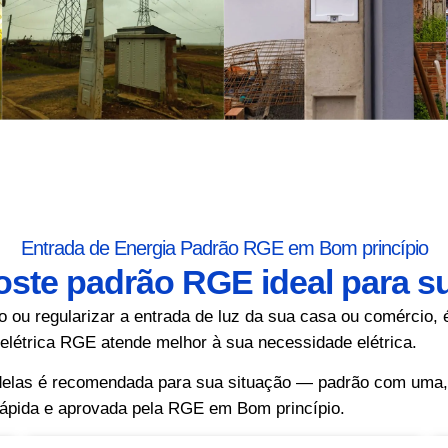
Entrada de Energia Padrão RGE em Bom princípio
poste padrão RGE ideal para 
ou regularizar a entrada de luz da sua casa ou comércio, é
 elétrica RGE atende melhor à sua necessidade elétrica.
 delas é recomendada para sua situação — padrão com uma
rápida e aprovada pela RGE em Bom princípio.