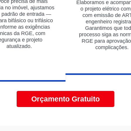
você precisa de mais
Elaboramos e acompa
ia no imóvel, ajustamos
o projeto elétrico com
 padrão de entrada —
com emissão de ART
ara bifásico ou trifásico
engenheiro registr
nforme as exigências
Garantimos que to
cnicas da RGE, com
processo siga as nor
egurança e projeto
RGE para aprovaçã
atualizado.
complicações.
Orçamento Gratuito