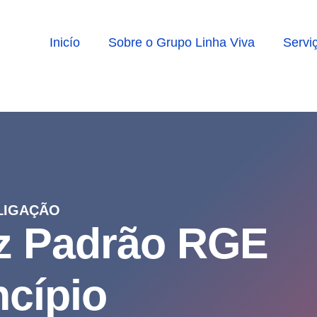
Inicío
Sobre o Grupo Linha Viva
Servi
LIGAÇÃO
uz Padrão RGE
cípio