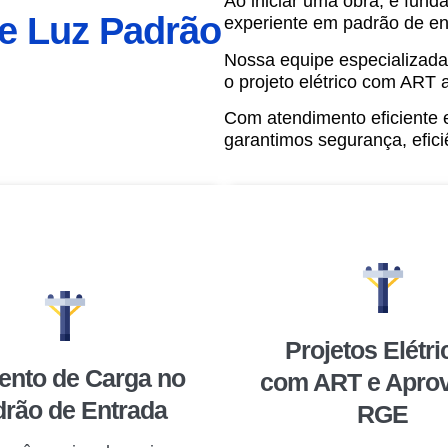
Ao iniciar uma obra, é fun
de Luz Padrão
experiente em padrão de e
Nossa equipe especializada
o projeto elétrico com ART a
Com atendimento eficiente 
garantimos segurança, efic
Projetos Elétri
nto de Carga no
com ART e Apro
rão de Entrada
RGE